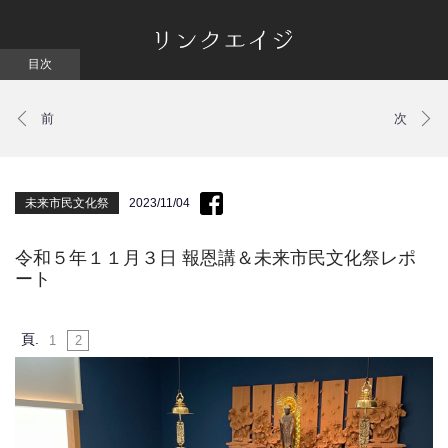
未来市民文化祭
2023/11/04
令和５年１１月３日 報恩講＆未来市民文化祭レポ
ート
頁.
1
2