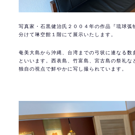
写真家・石黒健治氏２００４年の作品『琉球弧
分けて琳空館１階にて展示いたします。
奄美大島から沖縄、台湾までの弓状に連なる数
といいます。西表島、竹富島、宮古島の祭礼な
独自の視点で鮮やかに写し撮られています。