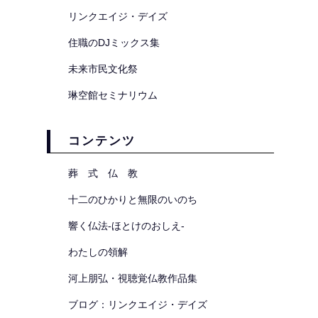
リンクエイジ・デイズ
住職のDJミックス集
未来市民文化祭
琳空館セミナリウム
コンテンツ
葬 式 仏 教
十二のひかりと無限のいのち
響く仏法-ほとけのおしえ-
わたしの領解
河上朋弘・視聴覚仏教作品集
ブログ：リンクエイジ・デイズ