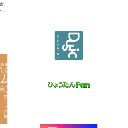
会
を通
ナリ
にま
本・
とな
土の
廻
岩
時