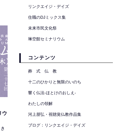
とな
リンクエイジ・デイズ
子の
住職のDJミックス集
岩瀬
間
未来市民文化祭
１０
琳空館セミナリウム
コンテンツ
葬 式 仏 教
十二のひかりと無限のいのち
響く仏法-ほとけのおしえ-
わたしの領解
リウ
河上朋弘・視聴覚仏教作品集
ブログ：リンクエイジ・デイズ
（き