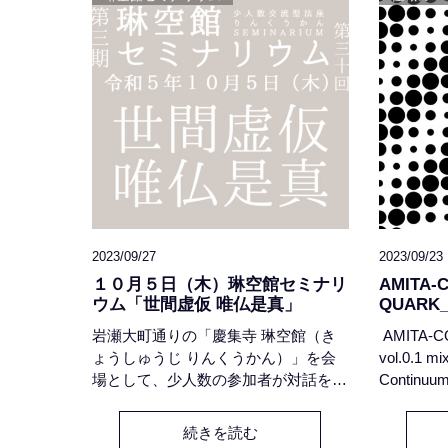
どんな方なのかと関心をもった私がお
尋ねする
2023/09/27
2023/09/23
１０月５日（木）琳空館セミナリ
AMITA-
ウム「世間虚仮 唯仏是真」
QUARK_W
岩瀬大町通りの「慶集寺 琳空館（き
AMITA-C
ょうしゅうじ りんくうかん）」を会
vol.0.1 m
場として、少人数の参加者が対話を通
Continuum
して共に仏教を学ぶ『琳空館セミナリ
#Ludwig A
ウム』。今期のテーマは『わたしにま
went wor
続きを読む
でとどいた仏教 - 大乗・浄土・日本・
Sage #Mas