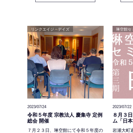
在家・真宗 -』です。 今期最終回とな
Poly #rei
る１０月５日のテーマは、「聖徳太
Prekop #
子、未来の仏法者へのメッセージ」で
す。会場は、岩瀬大町通りの「慶集寺
リンクエイジ・デイズ
琳空館セ
琳空館」 時間は夜７時半より９時頃
まで会費は１０００円
2023/07/24
2023/07/22
令和５年度 宗教法人 慶集寺 定例
８月３日
総会 開催
ム「日本
７月２３日、琳空館にて令和５年度の
岩瀬大町