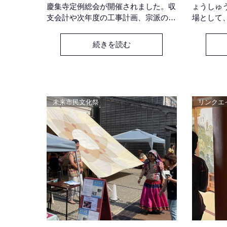
慶集寺定例総会が開催されました。収
ょうしゅ
支会計や次年度の工事計画、宗派の動
場として
向などをご参加いただいた会員様方に
して共に
ご報告して、今年の大きな乗り越えを
ウム』。
続きを読む
無事終わらせていただいた後は、 琳
でとどいた
空館から歩いて約３０秒のところにあ
在家・真宗
る、北前船廻船問屋・旧馬塲家の米蔵
る８月３
をリノベーションした「KOBOブルワ
迦さま・
リーパブ」にて、 自由参加の暑気払
会場は、
未来市民文化祭
リンクエ
い🍺 おいしいクラフトビールをたく
空館」 
さんいただき
で会費は