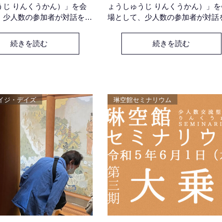
うじ りんくうかん）」を会
ょうしゅうじ りんくうかん）」を
、少人数の参加者が対話を通
場として、少人数の参加者が対話
仏教を学ぶ『琳空館セミナリ
して共に仏教を学ぶ『琳空館セミ
今期のテーマは『わたしにま
ウム』。今期のテーマは『わたし
続きを読む
続きを読む
仏教 - 大乗・浄土・日本・
でとどいた仏教 - 大乗・浄土・日
 -』です。 今期４回目とな
在家・真宗 -』です。 今期３回目
日のテーマは、「日本のお釈
る７月６日のテーマは、「極楽浄
聖徳太子の和の思想」です。
阿弥陀仏って本当にいるの？！-輪
岩瀬大町通りの「慶集寺 琳
と解脱について-」です。会場は、
イジ・デイズ
琳空館セミナリウム
時間は夜７時半より９時頃ま
瀬大町通りの「慶集寺 琳空館」 
１０００円（
間は夜７時半より