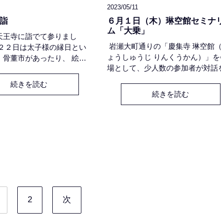
2023/05/11
詣
６月１日（木）琳空館セミナ
ム「大乗」
天王寺に詣でて参りまし
岩瀬大町通りの「慶集寺 琳空館
月２２日は太子様の縁日とい
ょうしゅうじ りんくうかん）」を
、骨董市があったり、 絵説
場として、少人数の参加者が対話
たり。 翌日は京都の龍谷ミ
して共に仏教を学ぶ『琳空館セミ
ムで『真宗と聖徳太子』展を
続きを読む
ウム』は、今年で３期目となりま
尊いインスピレーションをい
続きを読む
今期のテーマは『わたしにまでと
 有難いご縁を感じた小旅行
た仏教 - 大乗・浄土・日本・在家
 慶集寺住職の聖徳太子研究
宗 -』です。これまで地域や親族
七条の心を読み解く』もご覧
「ならわし・しきたり」として慣
。
に引き継がれてきた「南無阿弥陀
を、①大乗仏教 ②浄土教 ③日本
④在家仏教 ⑤浄土真宗 と
2
次