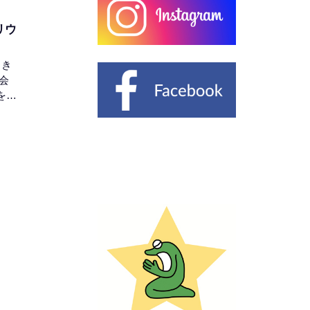
リウ
（き
会
を通
ナリ
す。
どい
・真
の
習的
仏」
仏教