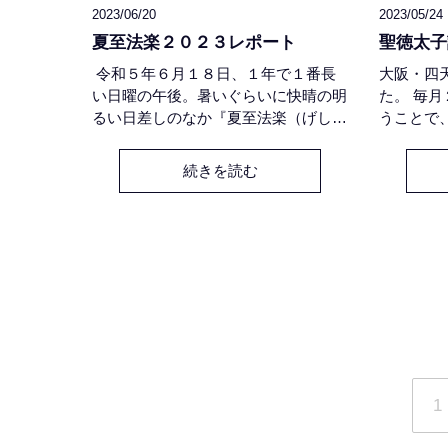
2023/06/20
2023/05/24
夏至法楽２０２３レポート
聖徳太子
令和５年６月１８日、１年で１番長
大阪・四
い日曜の午後。暑いぐらいに快晴の明
た。 毎
るい日差しのなか『夏至法楽（げしほ
うことで
うらく）』が開催されました。 午後
きがあっ
２時からの第１部では「慶びの集まる
ュージア
続きを読む
法要」をテーマとして、南沢靖浩氏の
観覧。 
ハープの音色とHIDE YidakiJapan氏の
ただき、
ディジュリドゥの響きを伴奏に、慶集
でした。
寺住職が『仏説阿弥陀経』を読経す
論文『十
る"音楽法要"をお勤めして、阿弥陀経
ください
を題材にした法話をさせていただきま
した。 第２部
1