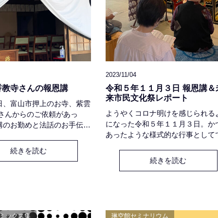
2023/11/04
誓教寺さんの報恩講
令和５年１１月３日 報恩講＆
来市民文化祭レポート
日、富山市押上のお寺、紫雲
ようやくコロナ明けを感じられる
寺さんからのご依頼があっ
になった令和５年１１月３日。か
講のお勤めと法話のお手伝い
あったような様式的な行事として
いただきました。法話のテー
ありませんが「慶集寺 報恩講」を
徳太子と親鸞聖人-観音菩薩
続きを読む
り行わせていただきました。１０
』京都・六角堂の寺院名が
続きを読む
ら８０代まで幅広い世代の方々に
 頂法寺」ということで、同
りいただき、補助席が必要になる
誓教寺さんでの法座は、ご縁
に満堂になったことは、本当にう
ことだと感じております。
いこと。慶集寺住職が「観音菩薩
i・Padme・Hum 🙏
法題にお話しさせていただきまし
Jミックス集
琳空館セミナリウム