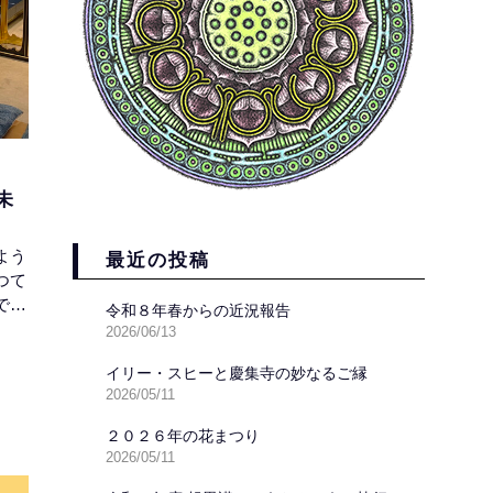
未
よう
最近の投稿
つて
では
令和８年春からの近況報告
執
2026/06/13
代か
イリー・スヒーと慶集寺の妙なるご縁
お参
2026/05/11
ほど
れし
２０２６年の花まつり
」を
2026/05/11
た。