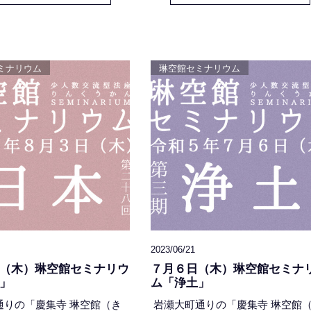
 harakami #Sam
在家・真宗 -』です。 今期４回目
PASTACAS
る９月７日のテーマは、「聖徳太
宗とされた三宝」です。会場は、
大町通りの「慶集寺 琳空館」 時
ミナリウム
琳空館セミナリウム
は夜７時半より９時頃まで会費は
００円（+お賽銭 / お
2023/06/21
（木）琳空館セミナリウ
７月６日（木）琳空館セミナ
」
ム「浄土」
通りの「慶集寺 琳空館（き
岩瀬大町通りの「慶集寺 琳空館