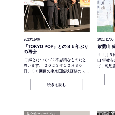
2023/11/06
2023/11/05
『TOKYO POP』との３５年ぶり
紫雲山 
の再会
１１月５
ご縁とはつくづく不思議なものだと
山 誓教
思います。 ２０２３年１０月３０
て、報恩
日。３６回目の東京国際映画祭のスク
をさせて
リーンの前に、法衣姿の私が立ってい
マは『聖
るなんて。 そもそものご縁は今年の
の化身-
続きを読む
春。たまたま富山に訪れられて、たま
「紫雲山
たま岩瀬に宿泊されていた葛井ご夫妻
じ山号の
が、たまたま琳空館に立ち寄られて交
あっての
わした会話がきっかけでした。お二人
Om・Man
はとても自然で素敵なたたずまいで、
琳空館セミナリウム
住職のD