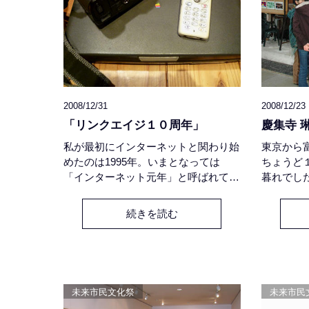
2008/12/31
2008/12/23
「リンクエイジ１０周年」
慶集寺 
私が最初にインターネットと関わり始
東京から
めたのは1995年。いまとなっては
ちょうど
「インターネット元年」と呼ばれてい
暮れでし
る年のことでした。当時勤めていた会
の洪水に
社でCD-ROMの制作の仕事をしてい
瀬の夜の
続きを読む
たところ「これからはインターネット
て、異国
の時代だ。ホームページを立ち上げ
に、暗か
ろ！」との業務命令があって、それが
描いたよ
何かもよく分からないまま、ネットに
町。結婚
関わることとなったのが、最初の始ま
の新居は
未来市民文化祭
未来市民
りだったのです。その会社を辞めて
べる「岩