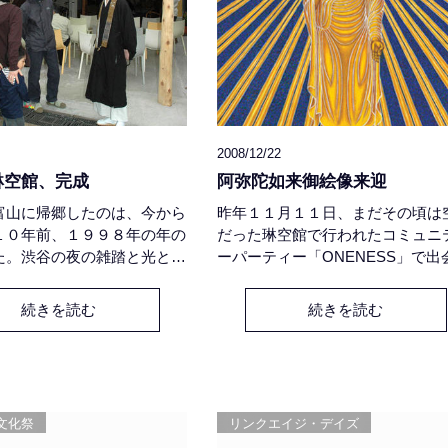
2008/12/22
琳空館、完成
阿弥陀如来御絵像来迎
富山に帰郷したのは、今から
昨年１１月１１日、まだその頃は
１０年前、１９９８年の年の
だった琳空館で行われたコミュニ
た。渋谷の夜の雑踏と光と音
ーパーティー「ONENESS」で出
慣れきっていた私たちに、岩
たのが、画家の薬師丸郁夫氏と奥
景色はあまりにも寒々とし
貴子さんでした。サイケデリック
続きを読む
続きを読む
の場末の町に来たかのよう
密画や、曼荼羅、仏画などを数多
った。その頃の岩瀬町は絵に
かれる薬師丸氏の「如意輪観音菩
うに演歌の似合う寂れた港
像」をギャラリーBAUで拝見させ
したばかりだった私たち二人
ただいて甚く感動した私が、それ
、古びれた木造建築が軒を並
縁に自らの信仰の対象である「阿
文化祭
リンクエイジ・デイズ
瀬大町通り」に重いシャッタ
如来」についてお話させていただ