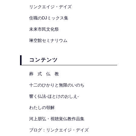
リンクエイジ・デイズ
住職のDJミックス集
未来市民文化祭
琳空館セミナリウム
コンテンツ
葬 式 仏 教
十二のひかりと無限のいのち
響く仏法-ほとけのおしえ-
わたしの領解
河上朋弘・視聴覚仏教作品集
ブログ：リンクエイジ・デイズ