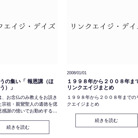
す二階建て鉄骨造りの空
ところ、両者の間に何かがスパー
2008/01/01
うの集い「 報恩講（ほ
１９９８年から２００８年ま
う）」
リンクエイジまとめ
は、お念仏のみ教えをお説き
１９９８年から２００８年までの
た宗祖・親鸞聖人の遺徳を偲
クエイジまとめ
恩感謝の憶いでお勤めする浄
年中行事、なわけですが、も
続きを読む
その意味と心を解釈するなら
続きを読む
弥陀仏 感謝祭」なのだと思
それはつまりは「私たちを生