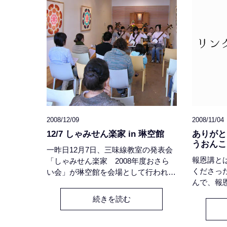
「リンクエイジ」を立ち上げたのが、
ーを下ろ
19
2008/12/09
2008/11/04
12/7 しゃみせん楽家 in 琳空館
ありがと
うおんこ
一昨日12月7日、三味線教室の発表会
報恩講と
「しゃみせん楽家 2008年度おさら
くださっ
い会」が琳空館を会場として行われま
んで、報
した。冬の晴れ間のあたたかな光の
土真宗の
中、岩瀬大町通りに三味線の音色が響
続きを読む
っと広く
くのは、気持ちがすーっとするよう
「南無阿
な、とてもいい感じの雰囲気でした。
います。