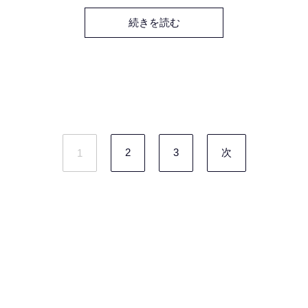
の寺院運営が本格化いたします。前住職からいただいた教え
のなかで、最も心に深く刻まれているのは「仏教の伝道には
続きを読む
伝統と革新の両輪を回すことが必要だ」という言葉です。伝
統として受け継がれていることのなかから本質的なものを見
極め、時代に先駆けた
2
3
次
1