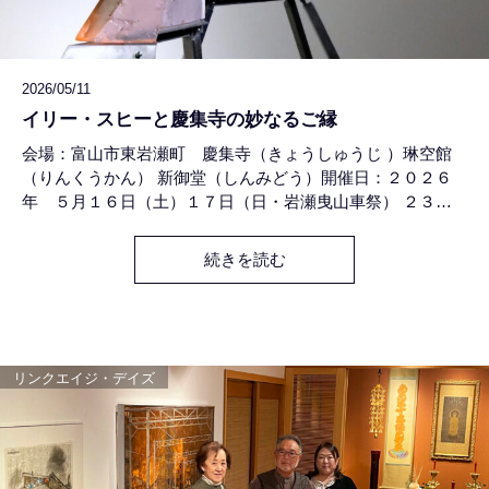
2026/05/11
イリー・スヒーと慶集寺の妙なるご縁
会場：富山市東岩瀬町 慶集寺（きょうしゅうじ ）琳空館
（りんくうかん） 新御堂（しんみどう）開催日：２０２６
年 ５月１６日（土）１７日（日・岩瀬曳山車祭） ２３日
（土）２４日（日）３０日（土）３１日（日）チェコ共和国
出身のガラス作家イリー・スヒー氏の作品を、富山市東岩瀬
続きを読む
町の現代仏教寺院慶集寺にて下記の時間に限り特別展示いた
します。開催時間： ①午前11～12時 ②午後2～3時
③午後5～6時５月３１日の、
リンクエイジ・デイズ