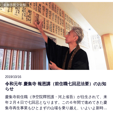
未来市民文化祭
2019/10/16
令和元年 慶集寺 報恩講（前住職七回忌法要）のお知
らせ
慶集寺前住職（浄空院釋照護・河上省吾）が往生されて、来
年２月４日で七回忌となります。この６年間で進めてきた慶
集寺再生事業もひとまずの山場を乗り越え、いよいよ新時代