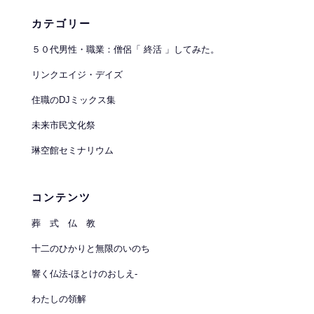
カテゴリー
５０代男性・職業：僧侶「 終活 」してみた。
リンクエイジ・デイズ
住職のDJミックス集
未来市民文化祭
琳空館セミナリウム
コンテンツ
葬 式 仏 教
十二のひかりと無限のいのち
響く仏法-ほとけのおしえ-
わたしの領解