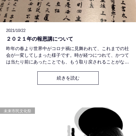
2021/10/22
２０２１年の報恩講について
昨年の春より世界中がコロナ禍に見舞われて、これまでの社
会が一変してしまった様子です。時が経つにつれて、かつて
は当たり前にあったことでも、もう取り戻されることがなく
なるのではないかと、思われるようにもなってきました。仏
教では「諸行無常」が説かれます。すべてのものごとは移り
続きを読む
変わっていくのですから、これまでの通念が変化していくの
も、受け入れなければいけないということでしょう。けれど
もまた仏教では、「諸
未来市民文化祭