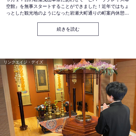
空館』を無事スタートすることができました！近年ではちょ
っとした観光地のようになった岩瀬大町通りの町案内休憩所
のような施設です。 岩瀬曳山車祭りの２日間は通りに面し
たスペースに休憩席のご用意もして、曳山車の巡行をご覧い
続きを読む
ただいたり、お疲れの方にお休みいただいたりしまし
た。 ２階には写真家・石黒健治氏と慶集寺住職のコラボレ
ーション・インスタ
リンクエイジ・デイズ