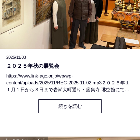
2025/11/03
２０２５年秋の展覧会
https://www.link-age.or.jp/wp/wp-
content/uploads/2025/11/REC-2025-11-02.mp3２０２５年１
１月１日から３日まで岩瀬大町通り・慶集寺 琳空館にて開
催された「米田英隆展」でのライヴアンビエントDJのミッ
クス録音です。48min.#Meitei #.TAPE. #tomotsugu
続きを読む
nakamura #Old Saw #Masayoshi Fujita #Blue Lake
#Joseph Shabason #Sam Gendel #Richard Crandell
#F.S.Blumm & Nils Frahm