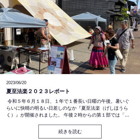
2023/06/20
夏至法楽２０２３レポート
令和５年６月１８日、１年で１番長い日曜の午後。暑いぐ
らいに快晴の明るい日差しのなか『夏至法楽（げしほうら
く）』が開催されました。 午後２時からの第１部では「慶
びの集まる法要」をテーマとして、南沢靖浩氏のハープの音
色とHIDE YidakiJapan氏のディジュリドゥの響きを伴奏に、
続きを読む
慶集寺住職が『仏説阿弥陀経』を読経する"音楽法要"をお勤