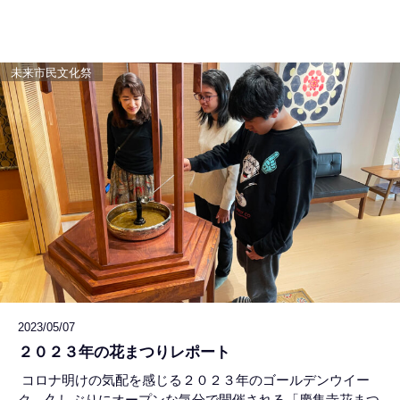
めして、阿弥陀経を題材にした法話をさせていただきまし
た。 第２部
未来市民文化祭
2023/05/07
２０２３年の花まつりレポート
コロナ明けの気配を感じる２０２３年のゴールデンウイー
ク。久しぶりにオープンな気分で開催される「慶集寺花まつ