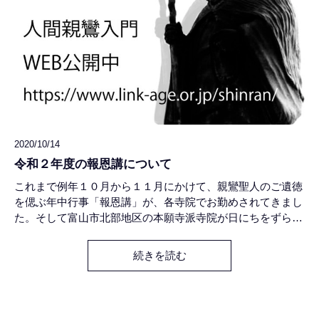
2020/10/14
令和２年度の報恩講について
これまで例年１０月から１１月にかけて、親鸞聖人のご遺徳
を偲ぶ年中行事「報恩講」が、各寺院でお勤めされてきまし
た。そして富山市北部地区の本願寺派寺院が日にちをずらし
て執り行い、仲間の僧侶方が互いに参集しあってお勤めする
のが、これまでの通例でした。しかしながら今年は新型コロ
続きを読む
ナウイルスの感染拡大の予防措置がとられて、各寺院の判断
で内々に報恩講をお勤めするようにとの通達がありまし
た。 これまでは毎年