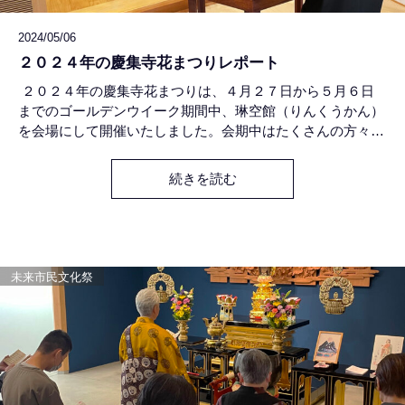
2024/05/06
２０２４年の慶集寺花まつりレポート
２０２４年の慶集寺花まつりは、４月２７日から５月６日
までのゴールデンウイーク期間中、琳空館（りんくうかん）
を会場にして開催いたしました。会期中はたくさんの方々に
ご来場いただき、花御堂のお釈迦さまをお参りいただきまし
た。 岩瀬大町通りに面する琳空館前の駐車スペースには慶
続きを読む
集寺オリジナルのテントとタープを設営して、セルフサービ
スの「甘茶カフェ」をオープン。コロナ明けを感じるこの
春、岩瀬大町通
未来市民文化祭