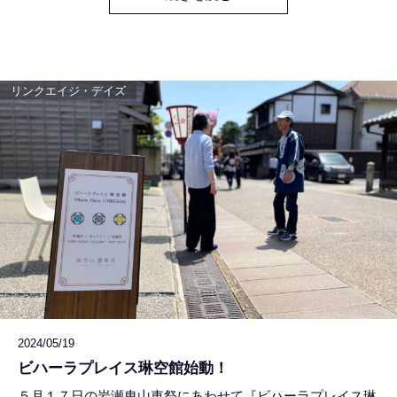
去年結婚した娘が小学生のときの同級生のおかあさんたちで
集まったコーラスグループが「BBマミー」。１８年も仲良
しでいられるなんて
リンクエイジ・デイズ
2024/05/19
ビハーラプレイス琳空館始動！
５月１７日の岩瀬曳山車祭にあわせて『ビハーラプレイス琳