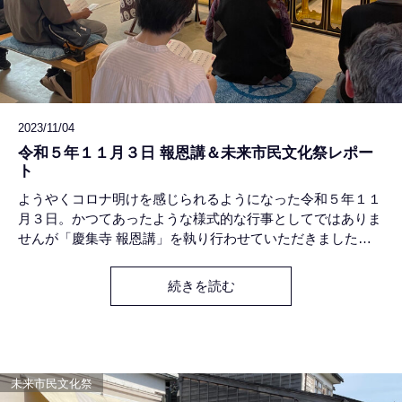
2023/11/04
令和５年１１月３日 報恩講＆未来市民文化祭レポー
ト
ようやくコロナ明けを感じられるようになった令和５年１１
月３日。かつてあったような様式的な行事としてではありま
せんが「慶集寺 報恩講」を執り行わせていただきました。
１０代から８０代まで幅広い世代の方々にお参りいただき、
補助席が必要になるほどに満堂になったことは、本当にうれ
続きを読む
しいこと。慶集寺住職が「観音菩薩」を法題にお話しさせて
いただきました。海外にいま起きている隣国同士の争いに思
いを致し、自分自身の
未来市民文化祭