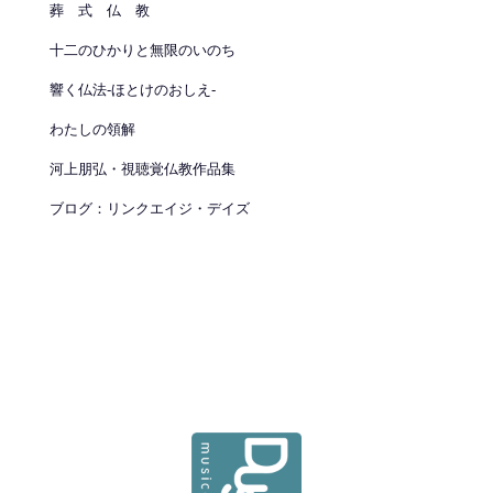
葬 式 仏 教
十二のひかりと無限のいのち
響く仏法-ほとけのおしえ-
わたしの領解
河上朋弘・視聴覚仏教作品集
ブログ：リンクエイジ・デイズ