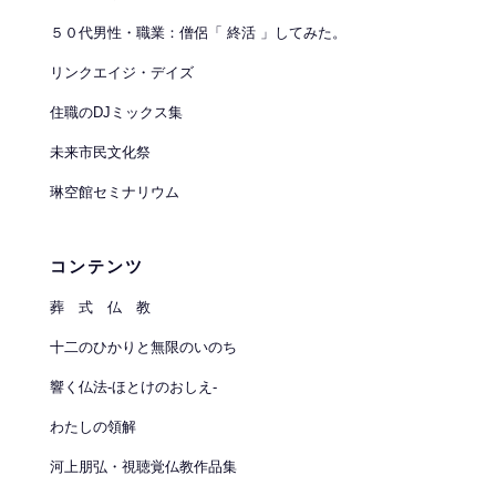
５０代男性・職業：僧侶「 終活 」してみた。
リンクエイジ・デイズ
住職のDJミックス集
未来市民文化祭
琳空館セミナリウム
コンテンツ
葬 式 仏 教
十二のひかりと無限のいのち
響く仏法-ほとけのおしえ-
わたしの領解
河上朋弘・視聴覚仏教作品集