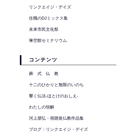
リンクエイジ・デイズ
住職のDJミックス集
未来市民文化祭
琳空館セミナリウム
コンテンツ
葬 式 仏 教
十二のひかりと無限のいのち
響く仏法-ほとけのおしえ-
わたしの領解
河上朋弘・視聴覚仏教作品集
ブログ：リンクエイジ・デイズ