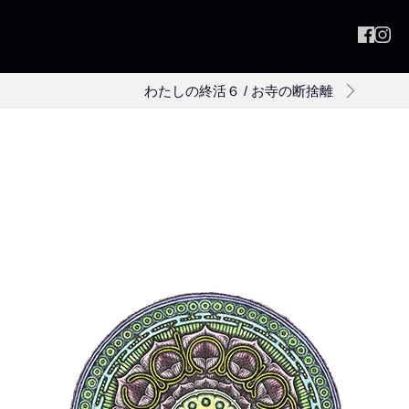
わたしの終活６ / お寺の断捨離