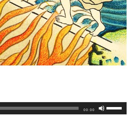
ボ
00:00
リ
ュ
ー