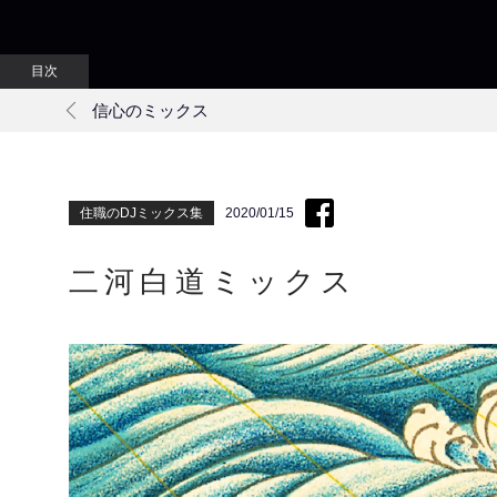
信心のミックス
住職のDJミックス集
2020/01/15
二河白道ミックス